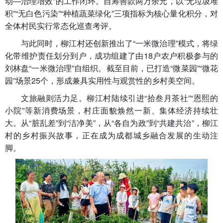
动—治理增效”的工作闭环。自筹善款两万余元，以“无垃圾堆
积”“无白色污染”“种植蔬菜绿化”三项指标为核心量化积分，对
全体村民实行常态化巡查考评。
与此同时，柳江村还创新推出了“一米微治理”模式，将绿
化带维护责任划分到户，成功组建了由18户农户积极参与的
刘林盘“一米微治理”自组织。截至目前，已打造“微菜园”“微花
园”场景25个，形成兼具实用性与观赏性的乡村美空间。
文旅融则活力足。柳江村陆续引进“拾叁月茶社”“恩熙的
小院”等新消费场景，村庄面貌焕然一新、集体经济持续壮
大。从“脏乱差”到“洁净美”，从“各自为政”到“共建共治”，柳江
村的乡村振兴故事，正在成为成都城乡融合发展的生动注
脚。