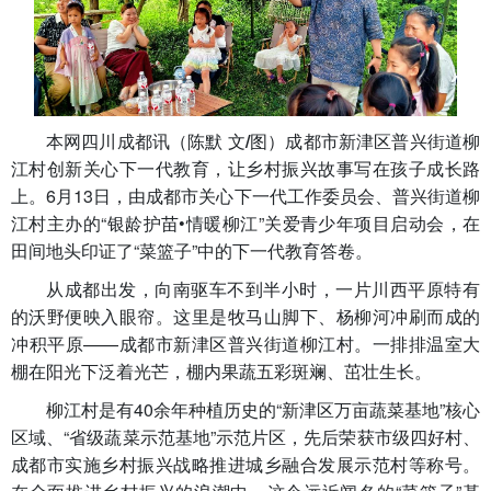
本网四川成都讯（陈默 文/图）
成都市新津区普兴街道柳
江村创新关心下一代教育，让乡村振兴故事写在孩子成长路
上。6月13日，由成都市关心下一代工作委员会、普兴街道柳
江村主办的“银龄护苗•情暖柳江”关爱青少年项目启动会，在
田间地头印证了“菜篮子”中的下一代教育答卷。
从成都出发，向南驱车不到半小时，一片川西平原特有
的沃野便映入眼帘。这里是牧马山脚下、杨柳河冲刷而成的
冲积平原——成都市新津区普兴街道柳江村。一排排温室大
棚在阳光下泛着光芒，棚内果蔬五彩斑斓、茁壮生长。
柳江村是有40余年种植历史的“新津区万亩蔬菜基地”核心
区域、“省级蔬菜示范基地”示范片区，先后荣获市级四好村、
成都市实施乡村振兴战略推进城乡融合发展示范村等称号。