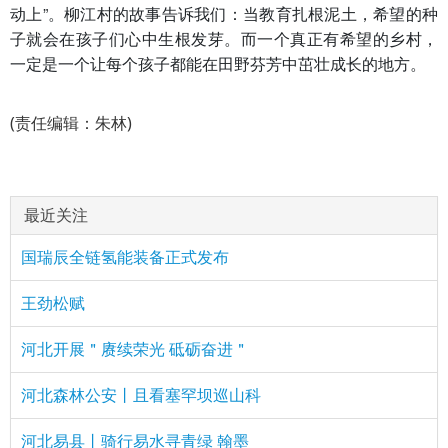
动上”。柳江村的故事告诉我们：当教育扎根泥土，希望的种
子就会在孩子们心中生根发芽。而一个真正有希望的乡村，
一定是一个让每个孩子都能在田野芬芳中茁壮成长的地方。
(责任编辑：朱林)
最近关注
国瑞辰全链氢能装备正式发布
王劲松赋
河北开展＂赓续荣光 砥砺奋进＂
河北森林公安丨且看塞罕坝巡山科
河北易县丨骑行易水寻青绿 翰墨