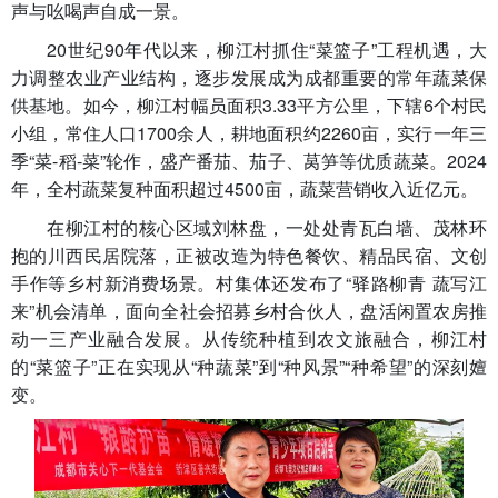
声与吆喝声自成一景。
20世纪90年代以来，柳江村抓住“菜篮子”工程机遇，大
力调整农业产业结构，逐步发展成为成都重要的常年蔬菜保
供基地。如今，柳江村幅员面积3.33平方公里，下辖6个村民
小组，常住人口1700余人，耕地面积约2260亩，实行一年三
季“菜-稻-菜”轮作，盛产番茄、茄子、莴笋等优质蔬菜。2024
年，全村蔬菜复种面积超过4500亩，蔬菜营销收入近亿元。
在柳江村的核心区域刘林盘，一处处青瓦白墙、茂林环
抱的川西民居院落，正被改造为特色餐饮、精品民宿、文创
手作等乡村新消费场景。村集体还发布了“驿路柳青 蔬写江
来”机会清单，面向全社会招募乡村合伙人，盘活闲置农房推
动一三产业融合发展。从传统种植到农文旅融合，柳江村
的“菜篮子”正在实现从“种蔬菜”到“种风景”“种希望”的深刻嬗
变。