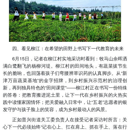
四、看见柳江：在希望的田野上书写下一代教育的未来
6月15日，记者在柳江村实地采访时看到：牧马山余晖洒
满白鹭翻飞的杨柳河堤。柳江村的田间地头，有蔬菜拔节生
长的脆响，也回荡着孩子们弯腰辨草识药的认真脚步。从“新
津万亩蔬菜基地”的金字招牌，到乡村振兴示范村的治理创
新，再到独具特色的“田间课堂”——柳江村正在书写一份特殊
的答卷：把教育搬进泥土里，让下一代在乡村振兴的火热实
践中读懂家国情怀；把关爱融入日常中，让“五老”志愿者的银
发守护与孩子脸上的笑容，成为乡村最动人的风景。
正如普兴街道关工委负责人在接受记者采访时所言：关
心下一代必须始终“记在心上、扛在肩上、抓在手上、落在行