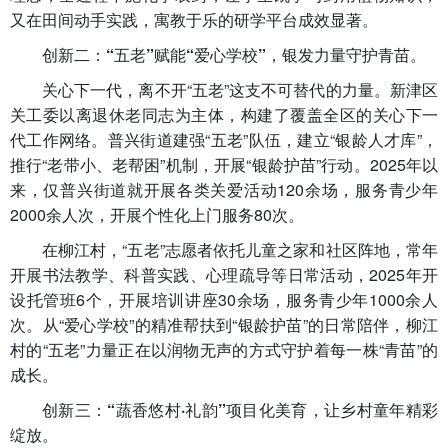
又在田间动手实践，寓教于乐的研学平台成效显著。
创新二：“五老”赋能“爱心学校”，银发力量守护青苗。
关心下一代，离不开“五老”这支不可替代的力量。新津区
关工委以离退休老同志为主体，构建了覆盖全区的关心下一
代工作网络。普兴街道建强“五老”队伍，建立“银龄人才库”，
推行“老带小、老帮困”机制，开展“银龄护苗”行动。2025年以
来，仅普兴街道就开展各类关爱活动120余场，服务青少年
2000余人次，开展个性化上门服务80次。
在柳江村，“五老”志愿者依托儿童之家和社区阵地，常年
开展书法教学、科普实践、心理疏导等日常活动，2025年开
设托管班6个，开展培训讲座30余场，服务青少年1000余人
次。从“爱心学校”的精准帮扶到“银龄护苗”的日常陪伴，柳江
村的“五老”力量正在以润物无声的方式守护着每一株“青苗”的
成长。
创新三：“蔬香悠村·礼韵”项目化美育，让乡村童年精彩
绽放。