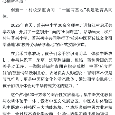
心创新举措：
创新一：村校深度协同，“一园两基地”构建教育共同
体。
2025年春天，普兴中小学30余名师生走进柳江村启禾共
享农场，开启了一堂别开生面的“田间课堂”。活动当天，柳江
村与普兴小学、普兴初中共同举行了“校外中医药传统文化研
学基地”和“校外劳动研学基地”的正式授牌仪式。
在启禾共享农场，孩子们亲手辨识清明草，体验中医农
耕，参与从识草、采草、洗草到揉面、包馅、蒸制青团的完
整劳动工序。一颗颗碧绿的青团在指尖成型，中医“药食同
源”的智慧悄然浸润童心。农场负责人彭超说：“清明草不仅是
节气符号，更是中医药文化的活态载体，通过研学实践能让
孩子们切身体会到中华传统文化的魅力。”
这个占地620平方米的综合性实践基地，集中医文化教育
与农耕体验于一体，设有中医文化展览区、中医农耕体验区
和中医农业种植区三大功能板块。** 农场遵循中医农业种植
理念，全过程不施化学农药，让学生既学习药用植物知识，