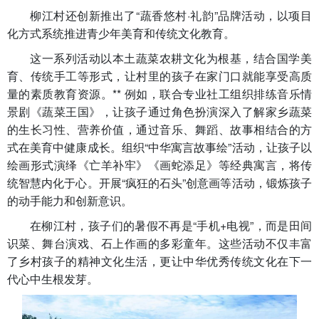
柳江村还创新推出了“蔬香悠村·礼韵”品牌活动，以项目
化方式系统推进青少年美育和传统文化教育。
这一系列活动以本土蔬菜农耕文化为根基，结合国学美
育、传统手工等形式，让村里的孩子在家门口就能享受高质
量的素质教育资源。** 例如，联合专业社工组织排练音乐情
景剧《蔬菜王国》，让孩子通过角色扮演深入了解家乡蔬菜
的生长习性、营养价值，通过音乐、舞蹈、故事相结合的方
式在美育中健康成长。组织“中华寓言故事绘”活动，让孩子以
绘画形式演绎《亡羊补牢》《画蛇添足》等经典寓言，将传
统智慧内化于心。开展“疯狂的石头”创意画等活动，锻炼孩子
的动手能力和创新意识。
在柳江村，孩子们的暑假不再是“手机+电视”，而是田间
识菜、舞台演戏、石上作画的多彩童年。这些活动不仅丰富
了乡村孩子的精神文化生活，更让中华优秀传统文化在下一
代心中生根发芽。