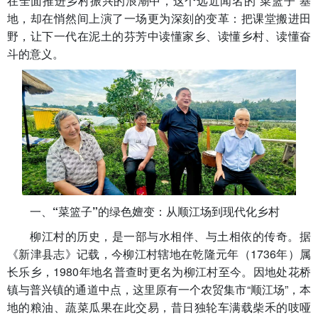
在全面推进乡村振兴的浪潮中，这个远近闻名的“菜篮子”基
地，却在悄然间上演了一场更为深刻的变革：把课堂搬进田
野，让下一代在泥土的芬芳中读懂家乡、读懂乡村、读懂奋
斗的意义。
一、“菜篮子”的绿色嬗变：从顺江场到现代化乡村
柳江村的历史，是一部与水相伴、与土相依的传奇。据
《新津县志》记载，今柳江村辖地在乾隆元年（1736年）属
长乐乡，1980年地名普查时更名为柳江村至今。因地处花桥
镇与普兴镇的通道中点，这里原有一个农贸集市“顺江场”，本
地的粮油、蔬菜瓜果在此交易，昔日独轮车满载柴禾的吱哑